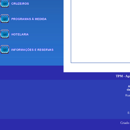
TPM - Agê
A
da
Rua
E
Criado