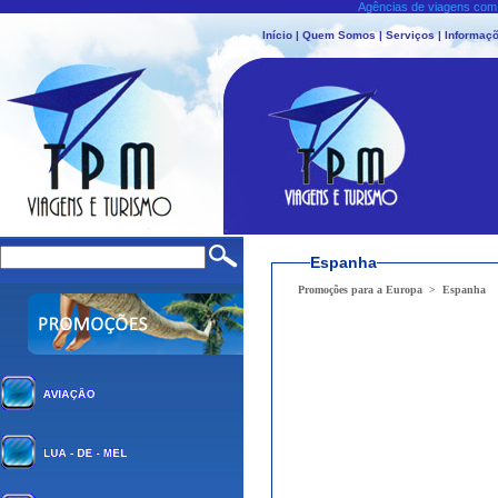
Agências de viagens com 
Início
|
Quem Somos
|
Serviços
|
Informaçõ
Espanha
Promoções para a Europa
>
Espanha